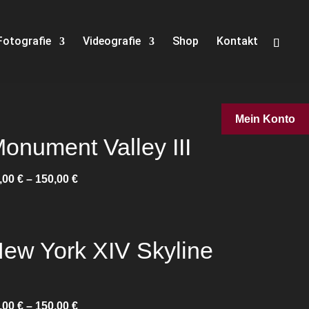
Fotografie
Videografie
Shop
Kontakt
Mein Konto
onument Valley III
,00
€
–
150,00
€
ew York XIV Skyline
,00
€
–
150,00
€