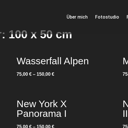
Über mich
Fotostudio
r: 100 x 50 cm
Wasserfall Alpen
M
75,00
€
–
150,00
€
75
New York X
N
Panorama I
II
75,00
€
–
150,00
€
75