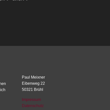
Paul Meixner
Eibenweg 22
chen
50321 Brühl
ich
Impressum
Datenschutz