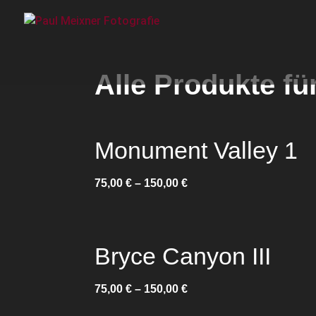
Alle Produkte fü
Monument Valley 1
75,00
€
–
150,00
€
Bryce Canyon III
75,00
€
–
150,00
€