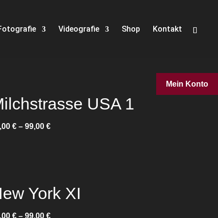
Fotografie
Videografie
Shop
Kontakt
Mein Konto
ilchstrasse USA 1
,00
€
–
99,00
€
ew York XI
,00
€
–
99,00
€