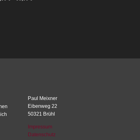
Paul Meixner
Eibenweg 22
chen
50321 Brühl
ich
Impressum
Datenschutz