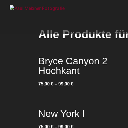
Alle Produkte fü
Bryce Canyon 2
Hochkant
75,00
€
–
99,00
€
New York I
75,00
€
–
99,00
€