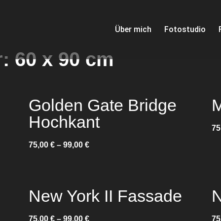
Über mich
Fotostudio
r: 60 x 90 cm
Golden Gate Bridge
M
Hochkant
75
75,00
€
–
99,00
€
New York II Fassade
N
75,00
€
–
99,00
€
75